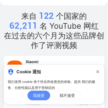
122
来自
个国家的
62,211
名 YouTube 网红
在过去的六个月为这些品牌创
作了评测视频
Xiaomi
Youtube 网红数：
318
Cookie 通知
网红视频数：
570
平均观看量：
41.3M
我们使用 cookie 来个性化和改善您的体验、提供 我们的服
务、分析性能以及用于营销目的
Asus
我接受
我不接受
Youtube 网红数：
307
网红视频数：
446
平均观看量：
8.66M